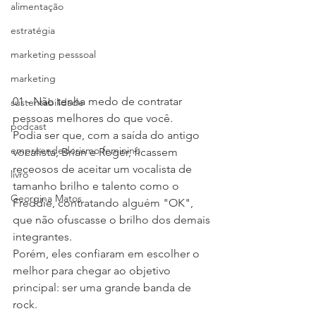
alimentação
estratégia
marketing pesssoal
marketing
01 - Não tenha medo de contratar 
sustentabilidade
pessoas melhores do que você. 
podcast
Podia ser que, com a saída do antigo 
empreendedorismo feminino
vocalista, Brian e Roger, ficassem 
receosos de aceitar um vocalista de 
livro
tamanho brilho e talento como o 
Georgina Matos
Freddie, contratando alguém "OK", 
que não ofuscasse o brilho dos demais 
integrantes.
Porém, eles confiaram em escolher o 
melhor para chegar ao objetivo 
principal: ser uma grande banda de 
rock.