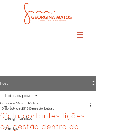
Post
Todos os posts
Georgina Morelli Matos
Todos os posts
19 de set. de 2019
2 min de leitura
05 Importantes lições
Design Gráfico
de gestão dentro do
Vendas