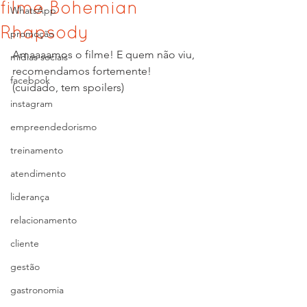
filme Bohemian
WhatsApp
Rhapsody
promoção
Amaaaamos o filme! E quem não viu, 
mídias sociais
recomendamos fortemente!
facebook
(cuidado, tem spoilers)
instagram
empreendedorismo
treinamento
atendimento
liderança
relacionamento
cliente
gestão
gastronomia