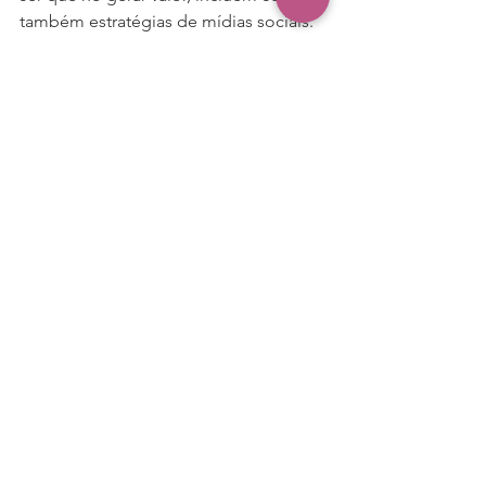
também estratégias de mídias sociais. 
Mas nunca somente isso. Exige pensar 
o que seu cliente precisa, o que seu 
cliente quer, o que vai surpreendê-lo.
Gerar valor é ser objeto valorizado 
pelo mercado. Você realmente o é?
empreendedorismo
estratégia
marketing
Ver tudo
Posts recentes