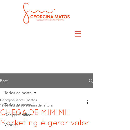
Post
Todos os posts
Georgina Morelli Matos
Todos os posts
19 de set. de 2019
2 min de leitura
CHEGA DE MIMIMI!
Design Gráfico
Marketing é gerar valor
Vendas