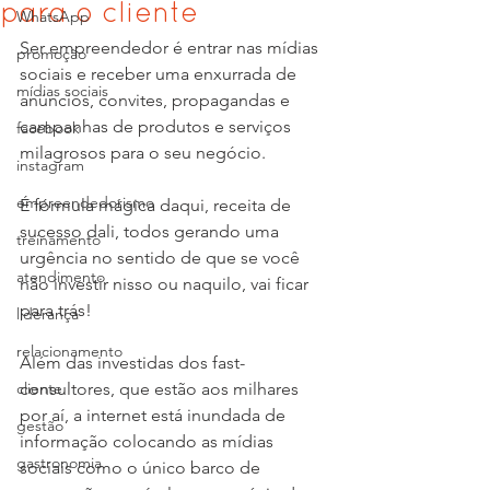
para o cliente
WhatsApp
Ser empreendedor é entrar nas mídias 
promoção
sociais e receber uma enxurrada de 
mídias sociais
anúncios, convites, propagandas e 
campanhas de produtos e serviços 
facebook
milagrosos para o seu negócio.
instagram
empreendedorismo
É fórmula mágica daqui, receita de 
sucesso dali, todos gerando uma 
treinamento
urgência no sentido de que se você 
atendimento
não investir nisso ou naquilo, vai ficar 
para trás!
liderança
relacionamento
Além das investidas dos fast-
cliente
consultores, que estão aos milhares 
por aí, a internet está inundada de 
gestão
informação colocando as mídias 
gastronomia
sociais como o único barco de 