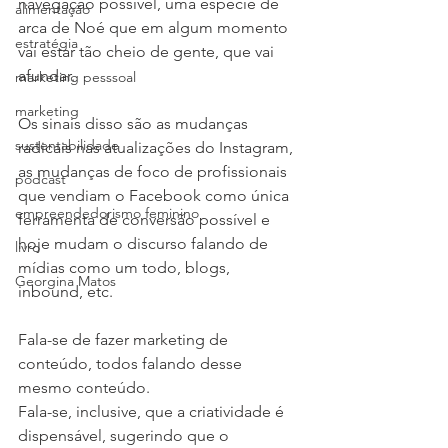
navegação possível, uma espécie de 
alimentação
arca de Noé que em algum momento 
estratégia
vai estar tão cheio de gente, que vai 
afundar.
marketing pesssoal
marketing
Os sinais disso são as mudanças 
sustentabilidade
radicais nas atualizações do Instagram, 
as mudanças de foco de profissionais 
podcast
que vendiam o Facebook como única 
empreendedorismo feminino
ferramenta de conversão possível e 
hoje mudam o discurso falando de 
livro
mídias como um todo, blogs, 
Georgina Matos
inbound, etc.
Fala-se de fazer marketing de 
conteúdo, todos falando desse 
mesmo conteúdo.
Fala-se, inclusive, que a criatividade é 
dispensável, sugerindo que o 