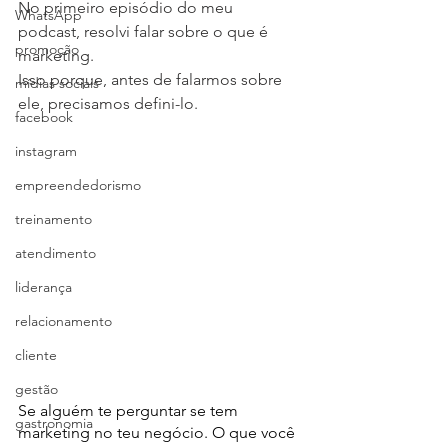
No primeiro episódio do meu 
WhatsApp
podcast, resolvi falar sobre o que é 
promoção
marketing.
Isso porque, antes de falarmos sobre 
mídias sociais
ele, precisamos defini-lo. 
facebook
instagram
empreendedorismo
treinamento
atendimento
liderança
relacionamento
cliente
gestão
Se alguém te perguntar se tem 
gastronomia
marketing no teu negócio. O que você 