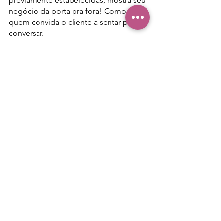
previamente estabelecidas, mostra seu 
negócio da porta pra fora! Como 
quem convida o cliente a sentar pra 
conversar.
Hoje os mercados do José e do Pedro 
concorrem não só entre si, mas com 
um mercado totalmente globalizado e 
cada vez mais específico na 
necessidade do cliente., justamente 
pra ter diferenciação. Então o 
marketing entra como um alicerce 
fundamental para deixar claro pro seu 
público o que você faz, porque faz, 
como faz e por quanto.
Eu aposto que você, como 
empreendedor, faz muitas tarefas de 
marketing sem as perceber como 
marketing, assim como deixa de fazer 
muitas delas que são definitivas para 