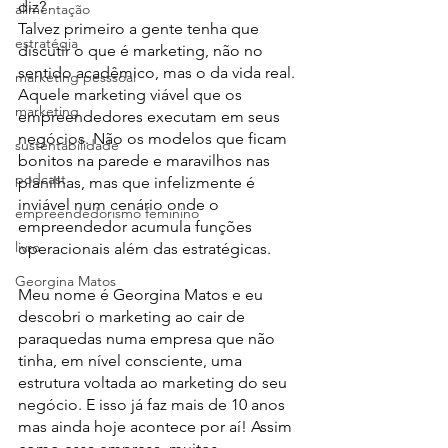
diz?
alimentação
Talvez primeiro a gente tenha que 
estratégia
discutir o que é marketing, não no 
sentido acadêmico, mas o da vida real. 
marketing pesssoal
Aquele marketing viável que os 
marketing
empreendedores executam em seus 
negócios. Não os modelos que ficam 
sustentabilidade
bonitos na parede e maravilhos nas 
podcast
planilhas, mas que infelizmente é 
inviável num cenário onde o 
empreendedorismo feminino
empreendedor acumula funções 
livro
operacionais além das estratégicas.
Georgina Matos
Meu nome é Georgina Matos e eu 
descobri o marketing ao cair de 
paraquedas numa empresa que não 
tinha, em nível consciente, uma 
estrutura voltada ao marketing do seu 
negócio. E isso já faz mais de 10 anos 
mas ainda hoje acontece por aí! Assim 