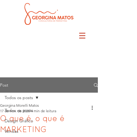
Post
Todos os posts
Georgina Morelli Matos
Todos os posts
17 de nov. de 2020
4 min de leitura
O que é, o que é
Design Gráfico
MARKETING
Vendas