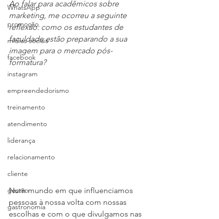
Ao falar para acadêmicos sobre 
WhatsApp
marketing, me ocorreu a seguinte 
promoção
reflexão: como os estudantes de 
faculdade estão preparando a sua 
mídias sociais
imagem para o mercado pós-
facebook
formatura?
instagram
empreendedorismo
treinamento
atendimento
liderança
relacionamento
cliente
Num mundo em que influenciamos 
gestão
pessoas à nossa volta com nossas 
gastronomia
escolhas e com o que divulgamos nas 