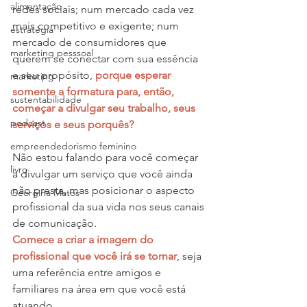
alimentação
redes sociais; num mercado cada vez 
mais competitivo e exigente; num 
estratégia
mercado de consumidores que 
marketing pesssoal
querem se conectar com sua essência 
e seu propósito, 
porque esperar 
marketing
somente a formatura para, então, 
sustentabilidade
começar a divulgar seu trabalho, seus 
podcast
serviços e seus porquês?
empreendedorismo feminino
Não estou falando para você começar 
livro
a divulgar um serviço que você ainda 
não presta, mas posicionar o aspecto 
Georgina Matos
profissional da sua vida nos seus canais 
de comunicação. 
Comece a criar a imagem do 
profissional que você irá se tornar
, seja 
uma referência entre amigos e 
familiares na área em que você está 
atuando.