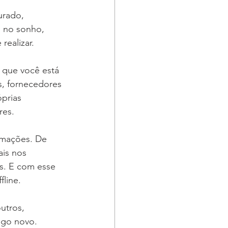
urado, 
 no sonho, 
realizar.
 que você está 
s, fornecedores 
prias 
res.
amações. De 
is nos 
. E com esse 
fline.
utros, 
lgo novo.