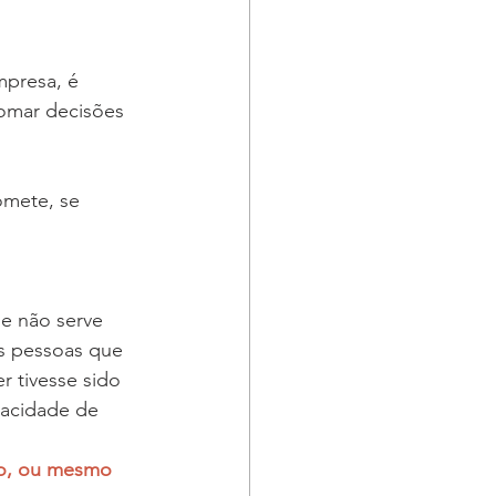
presa, é 
omar decisões 
omete, se 
e não serve 
as pessoas que 
tivesse sido 
pacidade de 
so, ou mesmo 