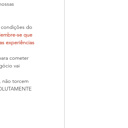
nossas 
 condições do 
lembre-se que 
s experiências 
para cometer 
gócio vai 
, não torcem 
BSOLUTAMENTE 