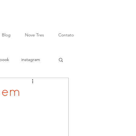
Blog
Nove Tres
Contato
ebook
instagram
e
gestão
nem
idade
podcast