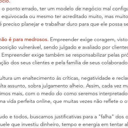
ócio.
 o ponto errado, ter um modelo de negócio mal config
a equivocada ou mesmo ter acreditado muito, mas muito
preciso planejar e trabalhar duro para que ele possa se 
ão é para medrosos.
 Empreender exige coragem, visto
sição vulnerável, sendo julgado e avaliado por cliente
 Empreender exige também se responsabilizar pelas pró
fação dos seus clientes e pela família de seus colaborado
tura um enaltecimento às críticas, negatividade e recl
ta assunto, sobra julgamento alheio. Assim, cada vez ma
gimos mais, com o medo do como seremos interpretados
vida perfeita online, que muitas vezes não reflete o of
udo e todos, buscamos justificativas para a "falha" dos o
uele que investiu dinheiro, tempo e energia em tentar a