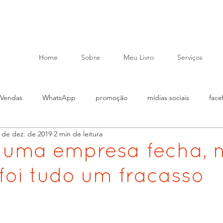
Home
Sobre
Meu Livro
Serviços
Vendas
WhatsApp
promoção
mídias sociais
fac
 de dez. de 2019
2 min de leitura
nto
atendimento
liderança
relacionamento
client
uma empresa fecha, 
foi tudo um fracasso
estratégia
marketing pesssoal
marketing
sustentabil
livro
Georgina Matos