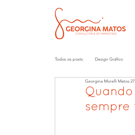
Todos os posts
Design Gráfico
Georgina Morelli Matos
27
empreendedorismo
treiname
Quando 
sempre 
gastronomia
alimentação
empreendedorismo feminino