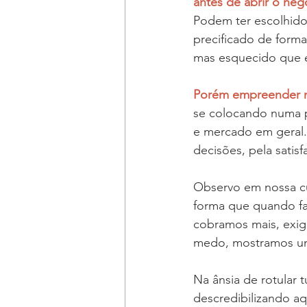
antes de abrir o neg
Podem ter escolhido
precificado de form
mas esquecido que é 
Porém empreender n
se colocando numa po
e mercado em geral.
decisões, pela satis
Observo em nossa cul
forma que quando fal
cobramos mais, exi
medo, mostramos uma 
Na ânsia de rotular t
descredibilizando aq