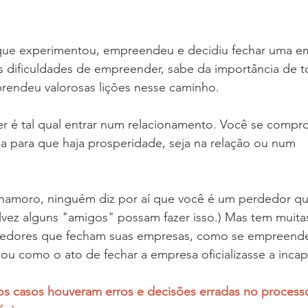
e experimentou, empreendeu e decidiu fechar uma em
 dificuldades de empreender, sabe da importância de t
prendeu valorosas lições nesse caminho.
 é tal qual entrar num relacionamento. Você se compr
a para que haja prosperidade, seja na relação ou num 
namoro, ninguém diz por aí que você é um perdedor qu
alvez alguns "amigos" possam fazer isso.) Mas tem muit
edores que fecham suas empresas, como se empreender 
ou como o ato de fechar a empresa oficializasse a inca
os casos houveram erros e decisões erradas no proces